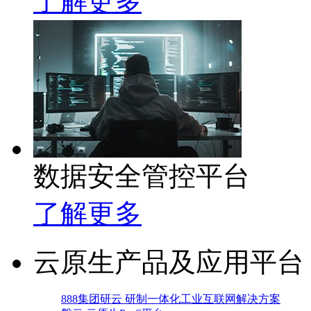
了解更多
数据安全管控平台
了解更多
云原生产品及应用平台
888集团研云 研制一体化工业互联网解决方案