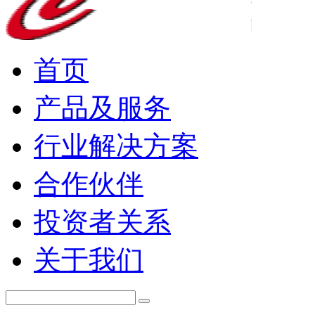
首页
产品及服务
行业解决方案
合作伙伴
投资者关系
关于我们