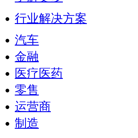
行业解决方案
汽车
金融
医疗医药
零售
运营商
制造