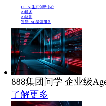
DC·AI生态创新中心
AI服务
AI培训
智算中心运营服务
888集团问学 企业级Ag
了解更多