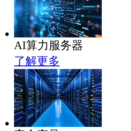
AI算力服务器
了解更多