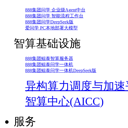
888集团问学 企业级Agent中台
888集团问学 智能流程工作台
888集团问学DeepSeek版
爱问学 PC本地部署大模型
智算基础设施
888集团鲲泰智算服务器
888集团鲲泰问学一体机
888集团鲲泰问学一体机DeepSeek版
异构算力调度与加速
智算中心(AICC)
服务