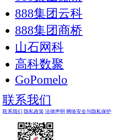
888集团云科
888集团商桥
山石网科
高科数聚
GoPomelo
联系我们
联系我们
隐私政策
法律声明
网络安全与隐私保护