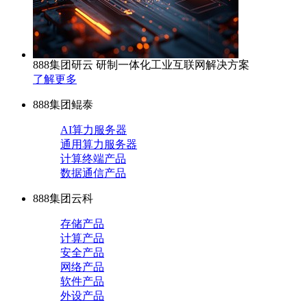
888集团研云 研制一体化工业互联网解决方案
了解更多
888集团鲲泰
AI算力服务器
通用算力服务器
计算终端产品
数据通信产品
888集团云科
存储产品
计算产品
安全产品
网络产品
软件产品
外设产品