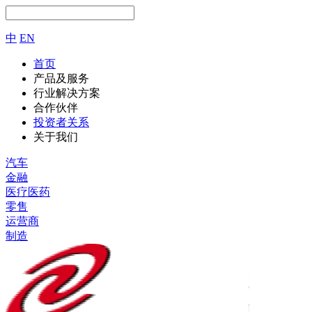
中
EN
首页
产品及服务
行业解决方案
合作伙伴
投资者关系
关于我们
汽车
金融
医疗医药
零售
运营商
制造